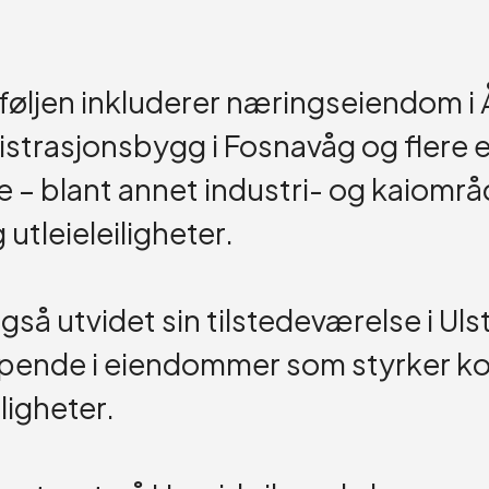
øljen inkluderer næringseiendom i
strasjonsbygg i Fosnavåg og flere
– blant annet industri- og kaiområ
 utleieleiligheter.
så utvidet sin tilstedeværelse i Uls
øpende i eiendommer som styrker ko
ligheter.