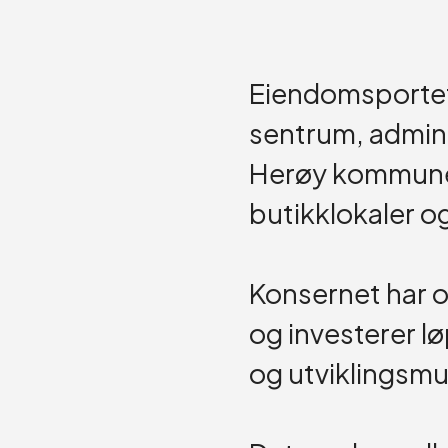
Eiendomsportef
sentrum, admini
Herøy kommune 
butikklokaler og
Konsernet har og
og investerer l
og utviklingsmu