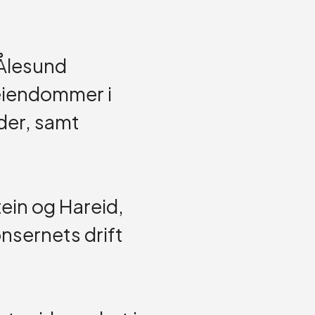
 Ålesund
 eiendommer i
der, samt
tein og Hareid,
nsernets drift