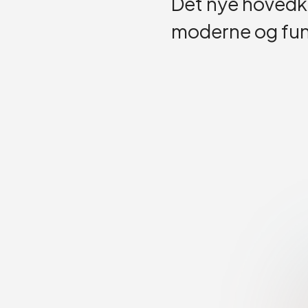
Det nye hovedko
moderne og funk