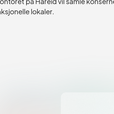
ntoret på Hareid vil samle konsern
sjonelle lokaler.